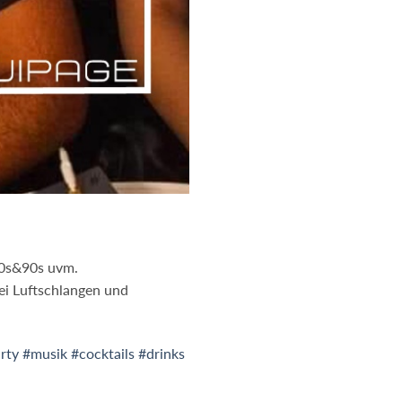
80s&90s uvm.
lei Luftschlangen und
rty
#musik
#cocktails
#drinks