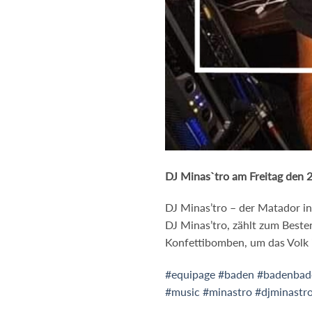
DJ Minas`tro am Freitag den 
DJ Minas’tro – der Matador i
DJ Minas’tro, zählt zum Beste
Konfettibomben, um das Volk 
#equipage
#baden
#badenbad
#music
#minastro #djm
inastr