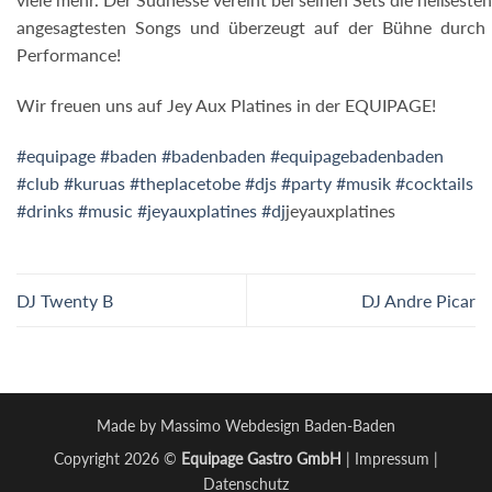
angesagtesten Songs und überzeugt auf der Bühne durch 
Performance!
Wir freuen uns auf Jey Aux Platines in der EQUIPAGE!
#equipage
#baden
#badenbaden
#equipagebadenbaden
#club
#kuruas
#theplacetobe
#djs
#party
#musik
#cocktails
#drinks
#music
#jeyauxplatines #dj
jeyauxplatines
DJ Twenty B
DJ Andre Picar
Made by Massimo Webdesign Baden-Baden
Copyright 2026 ©
Equipage Gastro GmbH
|
Impressum
|
Datenschutz