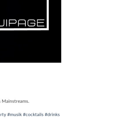
s Mainstreams.
rty
#musik
#cocktails
#drinks