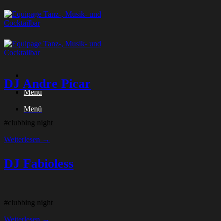
Zum
Inhalt
springen
DJ Andre Picar
Menü
Menü
#clubbing night
Weiterlesen
→
DJ Fabioless
#clubbing night
Weiterlesen
→